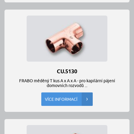
CU.5130
FRABO měděný T kus A x A x A - pro kapilární pájení
domovních rozvodů ...
VÍCE INFORMACÍ