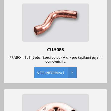
CU.5086
FRABO měděný obcházecí oblouk A x I - pro kapilární pájení
domovních ...
VÍCE INFORMACÍ