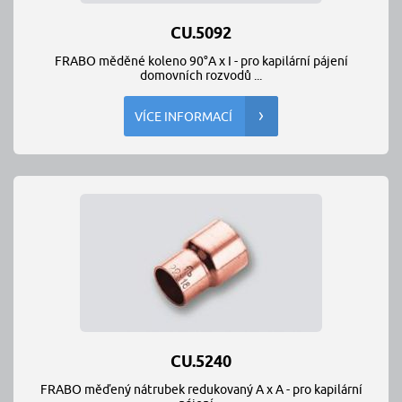
CU.5092
FRABO měděné koleno 90°A x I - pro kapilární pájení
domovních rozvodů ...
VÍCE INFORMACÍ
CU.5240
FRABO měďený nátrubek redukovaný A x A - pro kapilární