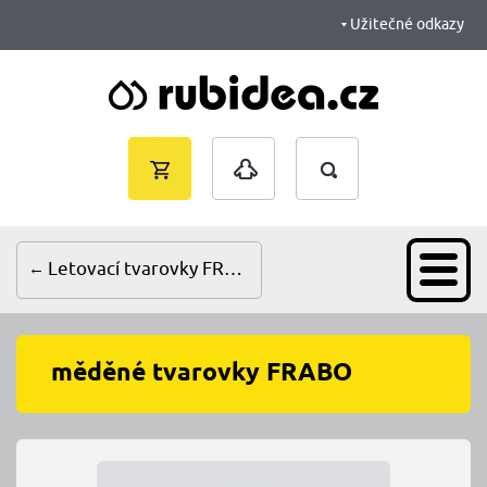
Užitečné odkazy
Vyhledávání
Nákupní
Přihlášení
košík je
prázdný
Letovací tvarovky FRABO
měděné tvarovky FRABO