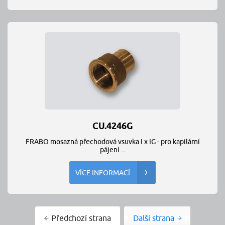
CU.4246G
FRABO mosazná přechodová vsuvka I x IG - pro kapilární
pájení ...
VÍCE INFORMACÍ
Předchozí strana
Další strana