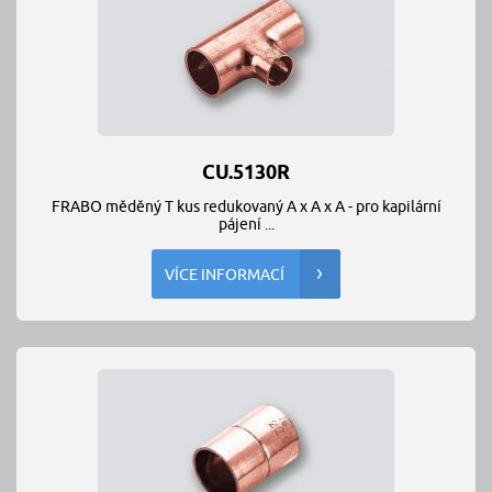
CU.5130R
FRABO měděný T kus redukovaný A x A x A - pro kapilární
pájení ...
VÍCE INFORMACÍ