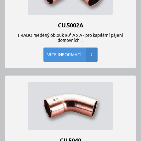
CU.5002A
FRABO měděný oblouk 90° A x A - pro kapilární pájení
domovních ...
VÍCE INFORMACÍ
CU.5040