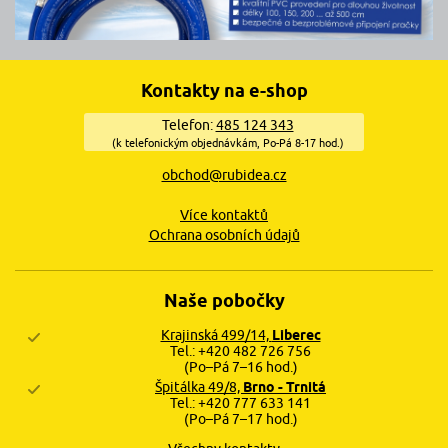
Kontakty na e-shop
Telefon:
485 124 343
(k telefonickým objednávkám, Po-Pá 8-17 hod.)
obchod@rubidea.cz
Více kontaktů
Ochrana osobních údajů
Naše pobočky
Krajinská 499/14,
Liberec
Tel.: +420 482 726 756
(Po–Pá 7–16 hod.)
Špitálka 49/8,
Brno - Trnitá
Tel.: +420 777 633 141
(Po–Pá 7–17 hod.)