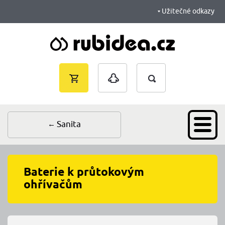
Užitečné odkazy
Vyhledávání
Nákupní
Přihlášení
košík je
prázdný
Sanita
Baterie k průtokovým
ohřívačům