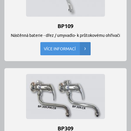
BP109
Nástěnná baterie - dřez / umyvadlo- k průtokovému ohřívači
VÍCE INFORMACÍ
BP309