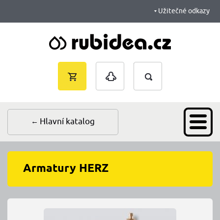
Užitečné odkazy
Vyhledávání
Nákupní
Přihlášení
košík je
prázdný
Hlavní katalog
Armatury HERZ