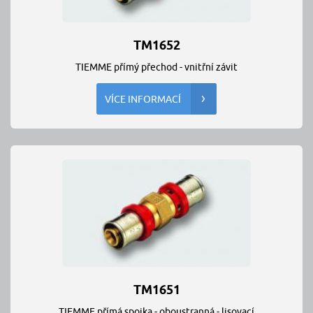
TM1652
TIEMME přímý přechod - vnitřní závit
VÍCE INFORMACÍ
TM1651
TIEMME přímá spojka - oboustranná - lisovací