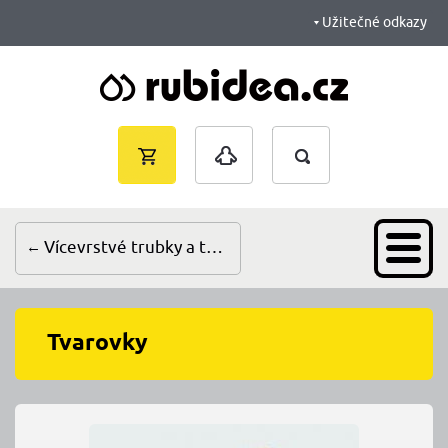
Užitečné odkazy
Vyhledávání
Nákupní
Přihlášení
košík je
prázdný
Vícevrstvé trubky a tvarovky pro Pex/Al/Pex a P...
Tvarovky