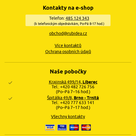
Kontakty na e-shop
Telefon:
485 124 343
(k telefonickým objednávkám, Po-Pá 8-17 hod.)
obchod@rubidea.cz
Více kontaktů
Ochrana osobních údajů
Naše pobočky
Krajinská 499/14,
Liberec
Tel.: +420 482 726 756
(Po–Pá 7–16 hod.)
Špitálka 49/8,
Brno - Trnitá
Tel.: +420 777 633 141
(Po–Pá 7–17 hod.)
Všechny kontakty