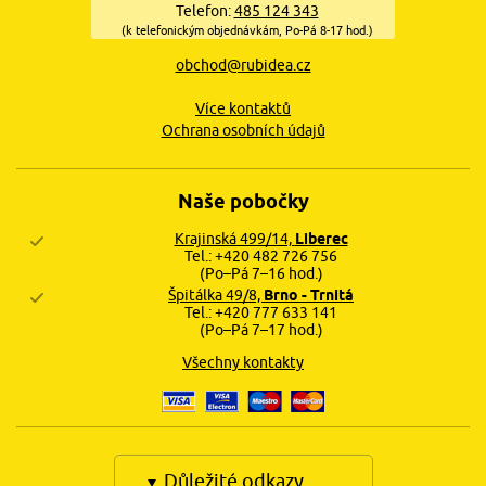
Telefon:
485 124 343
(k telefonickým objednávkám, Po-Pá 8-17 hod.)
obchod@rubidea.cz
Více kontaktů
Ochrana osobních údajů
Naše pobočky
Krajinská 499/14,
Liberec
Tel.: +420 482 726 756
(Po–Pá 7–16 hod.)
Špitálka 49/8,
Brno - Trnitá
Tel.: +420 777 633 141
(Po–Pá 7–17 hod.)
Všechny kontakty
Důležité odkazy