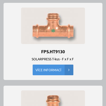
FPS.HT9130
SOLARPRESS T-kus - F x F x F
VÍCE INFORMACÍ