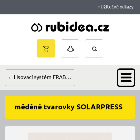
Užitečné odkazy
Vyhledávání
Nákupní
Přihlášení
košík je
prázdný
Lisovací systém FRABOPRESS
měděné tvarovky SOLARPRESS