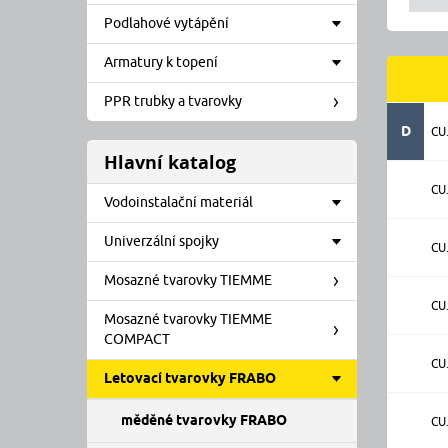
Podlahové vytápění
Armatury k topení
PPR trubky a tvarovky
D
CU
Hlavní katalog
CU
Vodoinstalační materiál
Univerzální spojky
CU
Mosazné tvarovky TIEMME
CU
Mosazné tvarovky TIEMME
COMPACT
CU
Letovací tvarovky FRABO
měděné tvarovky FRABO
CU