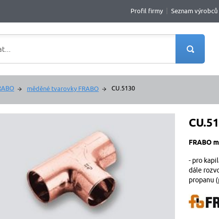
Profil firmy
Seznam výrobců
FRABO
CU.5130
měděné tvarovky FRABO
CU.5
FRABO mě
- pro kap
dále rozv
propanu (