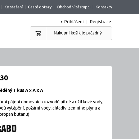
Ke stažení
Časté dotazy
Obchodní zástupci
Kontakty
Přihlášení
|
Registrace
Nákupní košík je prázdný
130
děný T kus A x A x A
ilární pájení domovních rozvodů pitné a užitkové vody,
odů vytápění, požární vody, chladiv, zemního plynu a
propan butanu)