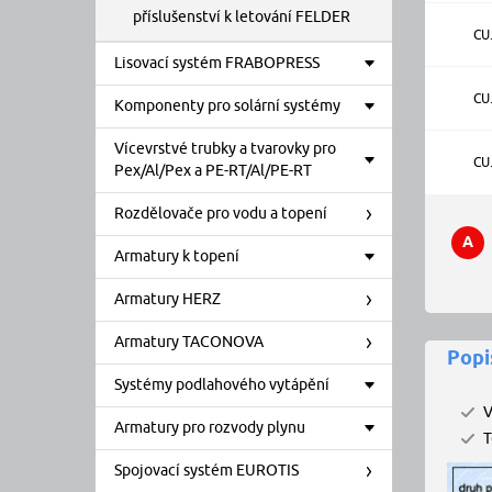
příslušenství k letování FELDER
CU
Lisovací systém FRABOPRESS
CU
Komponenty pro solární systémy
Vícevrstvé trubky a tvarovky pro
CU
Pex/Al/Pex a PE-RT/Al/PE-RT
Rozdělovače pro vodu a topení
A
Armatury k topení
Armatury HERZ
Armatury TACONOVA
Popi
Systémy podlahového vytápění
V
Armatury pro rozvody plynu
T
Spojovací systém EUROTIS