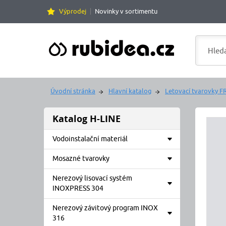
Výprodej
Novinky v sortimentu
Úvodní stránka
Hlavní katalog
Letovací tvarovky 
Katalog H-LINE
Vodoinstalační materiál
Mosazné tvarovky
Nerezový lisovací systém
INOXPRESS 304
Nerezový závitový program INOX
316