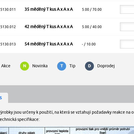
35 měděný T kus A x A x A
.5130.011
5.00 / 70.00
42 měděný T kus A x A x A
.5130.012
5.00 / 40.00
54 měděný T kus A x A x A
.5130.013
- / 10.00
Akce
N
Novinka
T
Tip
D
Doprodej
s
ýrobky jsou určeny k použití, na která se vztahují požadavky reakce na 
echnická specifikace: