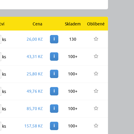
tví
Cena
Skladem
Oblíbené
i
26,00 Kč
130
ks
i
43,31 Kč
100+
ks
i
25,80 Kč
100+
ks
i
49,76 Kč
100+
ks
i
85,70 Kč
100+
ks
i
157,58 Kč
100+
ks