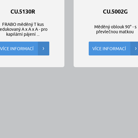
CU.5130R
CU.5002G
FRABO měděný T kus
Měděný oblouk 90° - s
redukovaný A x A x A - pro
převlečnou matkou
kapilární pájení ...
VÍCE INFORMACÍ
VÍCE INFORMACÍ