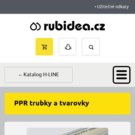
Užitečné odkazy
Vyhledávání
Nákupní
Přihlášení
košík je
prázdný
Katalog H-LINE
PPR trubky a tvarovky