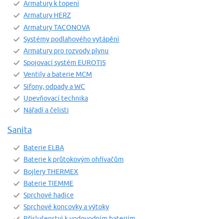
Armatury k topení
Armatury HERZ
Armatury TACONOVA
Systémy podlahového vytápění
Armatury pro rozvody plynu
Spojovací systém EUROTIS
Ventily a baterie MCM
Sifony, odpady a WC
Upevňovací technika
Nářadí a čelisti
Sanita
Baterie ELBA
Baterie k průtokovým ohřívačům
Bojlery THERMEX
Baterie TIEMME
Sprchové hadice
Sprchové koncovky a výtoky
Příslušenství k vodovodním bateriím