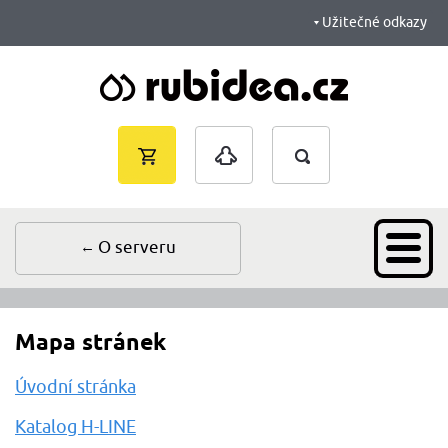
Užitečné odkazy
Vyhledávání
Nákupní
Přihlášení
košík je
prázdný
O serveru
Mapa stránek
Úvodní stránka
Katalog H-LINE