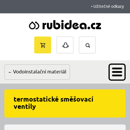
Užitečné odkazy
Vyhledávání
Nákupní
Přihlášení
košík je
prázdný
Vodoinstalační materiál
termostatické směšovací
ventily