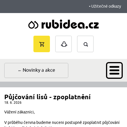
Užitečné odkazy
Vyhledávání
Nákupní
Přihlášení
košík je
prázdný
Novinky a akce
Půjčování lisů - zpoplatnění
18. 6. 2026
Vážení zákazníci,
V průběhu června budeme nuceni postupně zpoplatnit půjčování