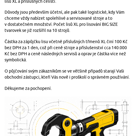
lisů XL a příslušných čelistí.
Důvody jsou především účetní, ale pak také logistické, kdy Vám
chceme vždy nabízet spolehlivé a servisované stroje a to
v dostatečném množství. Počet lisů XL pro lisování BIG SIZE
tvarovek se již rozšířil na 10 strojů.
Částka za zápůjčku lisu včetně příslušných třmenů XL činí 100 Kč
bez DPH za 1 den, což při ceně stroje a příslušenství cca 140.000
Kč bez DPH a ceně následných servisů a oprav je částka více než
symbolická.
O půjčování svým zákazníkům se ve většině případů starají Vaši
obchodní zástupci, kteří Vás nově i proškolí o správném používání.
Děkujeme za pochopení.