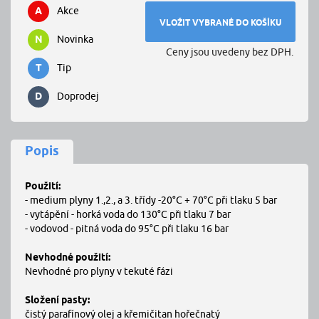
A
Akce
N
Novinka
Ceny jsou uvedeny bez DPH.
T
Tip
D
Doprodej
Popis
Použití:
- medium plyny 1.,2.,
a
3. třídy -20°C + 70°C při tlaku
5
bar
- vytápění - horká voda
do
130°C při tlaku
7
bar
- vodovod - pitná voda
do
95°C při tlaku
16
bar
Nevhodné použití:
Nevhodné pro plyny
v
tekuté fázi
Složení pasty:
čistý parafínový olej
a
křemičitan hořečnatý