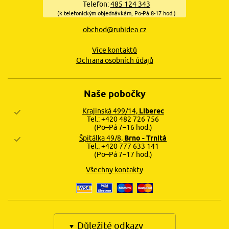
Telefon:
485 124 343
(k telefonickým objednávkám, Po-Pá 8-17 hod.)
obchod@rubidea.cz
Více kontaktů
Ochrana osobních údajů
Naše pobočky
Krajinská 499/14,
Liberec
Tel.: +420 482 726 756
(Po–Pá 7–16 hod.)
Špitálka 49/8,
Brno - Trnitá
Tel.: +420 777 633 141
(Po–Pá 7–17 hod.)
Všechny kontakty
Důležité odkazy