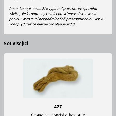
Pozor konopí neslouží k vyplnění prostoru ve špatném
závitu, ale k tomu, aby těsnící prostředek zůstal ve své
pozici. Pasta musí bezpodmínečně prostoupit celou vrstvu
konopí (důležité hlavně pro plynovovdy).
Související
477
Česaný len - plynařský - kvalita 1A