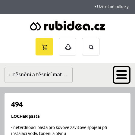
Užitečné odkazy
Vyhledávání
Nákupní
Přihlášení
košík je
prázdný
těsnění a těsnící materiály
494
LOCHER pasta
- netvrdnoucí pasta pro kovové závitové spojení při
instalaci vody, topení a plynu