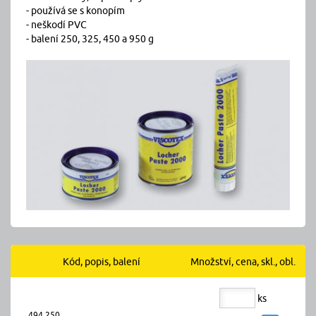
- používá se s konopím
- neškodí PVC
- balení 250, 325, 450 a 950 g
Kód, popis, balení
Množství, cena, skl., obl.
ks
494.250