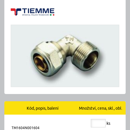
Kód, popis, balení
Množství, cena, skl., obl.
ks
TM1604N001604