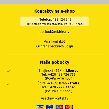
Kontakty na e-shop
Telefon:
485 124 343
(k telefonickým objednávkám, Po-Pá 8-17 hod.)
obchod@rubidea.cz
Více kontaktů
Ochrana osobních údajů
Naše pobočky
Krajinská 499/14,
Liberec
Tel.: +420 482 726 756
(Po–Pá 7–16 hod.)
Špitálka 49/8,
Brno - Trnitá
Tel.: +420 777 633 141
(Po–Pá 7–17 hod.)
Všechny kontakty