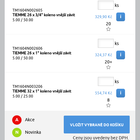
ks
TM1604N002605
TIEMME 26 x 3/4" koleno vnější závit
i
329,90 Kč
5.00 / 50.00
20
ks
TM1604N002606
TIEMME 26 x 1" koleno vnější závit
i
324,37 Kč
5.00 / 50.00
20+
ks
TM1604N003206
TIEMME 32 x 1" koleno vnější závit
i
554,74 Kč
5.00 / 25.00
8
A
Akce
N
Novinka
Ceny jsou uvedeny bez DPH.