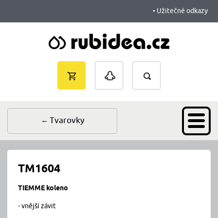
Užitečné odkazy
Vyhledávání
Nákupní
Přihlášení
košík je
prázdný
Tvarovky
TM1604
TIEMME koleno
- vnější závit