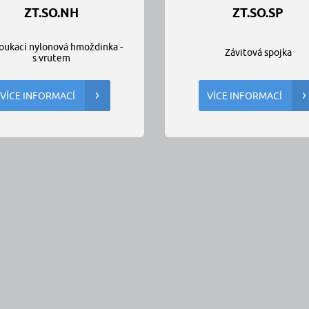
ZT.SO.NH
ZT.SO.SP
oukací nylonová hmoždinka -
Závitová spojka
s vrutem
VÍCE INFORMACÍ
VÍCE INFORMACÍ