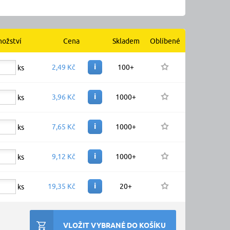
ožství
Cena
Skladem
Oblíbené
i
2,49 Kč
100+
ks
i
3,96 Kč
1000+
ks
i
7,65 Kč
1000+
ks
i
9,12 Kč
1000+
ks
i
19,35 Kč
20+
ks