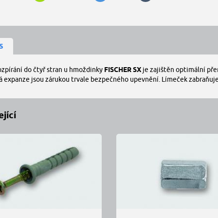
s
ozpírání do čtyř stran u hmoždinky
FISCHER SX
je zajištěn optimální pře
á expanze jsou zárukou trvale bezpečného upevnění. Límeček zabraňuje
jící