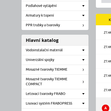
Podlahové vytápění
Armatury k topení
K
PPR trubky a tvarovky
ZT.H
Hlavní katalog
ZT.H
Vodoinstalační materiál
Univerzální spojky
ZT.H
Mosazné tvarovky TIEMME
ZT.H
Mosazné tvarovky TIEMME
COMPACT
ZT.H
Letovací tvarovky FRABO
Lisovací systém FRABOPRESS
A