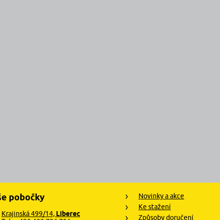
še pobočky
Novinky a akce
Ke stažení
Krajinská 499/14,
Liberec
Způsoby doručení