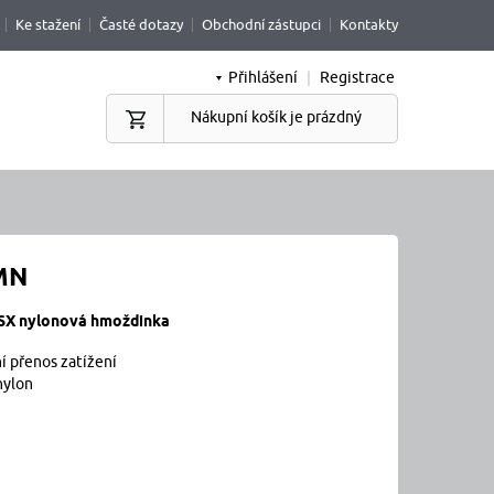
Ke stažení
Časté dotazy
Obchodní zástupci
Kontakty
Přihlášení
|
Registrace
Nákupní košík je prázdný
MN
SX nylonová hmoždinka
ní přenos zatížení
 nylon