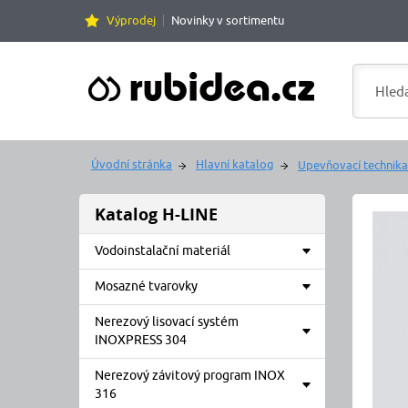
Výprodej
Novinky v sortimentu
Úvodní stránka
Hlavní katalog
Upevňovací technika
Katalog H-LINE
Vodoinstalační materiál
Mosazné tvarovky
Nerezový lisovací systém
INOXPRESS 304
Nerezový závitový program INOX
316