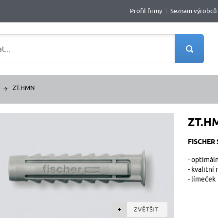
Profil firmy
Seznam výrobců
ZT.HMN
ZT.H
FISCHER 
- optimál
- kvalitní
- límeček