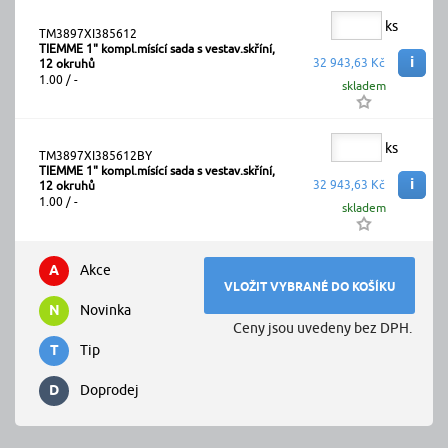
ks
TM3897XI385612
TIEMME 1" kompl.mísící sada s vestav.skříní,
i
32 943,63 Kč
12 okruhů
1.00 / -
skladem
ks
TM3897XI385612BY
TIEMME 1" kompl.mísící sada s vestav.skříní,
i
32 943,63 Kč
12 okruhů
1.00 / -
skladem
A
Akce
N
Novinka
Ceny jsou uvedeny bez DPH.
T
Tip
D
Doprodej