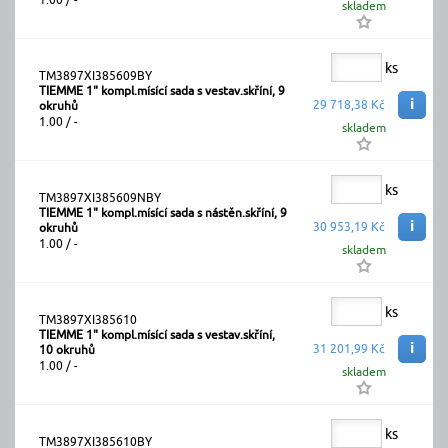
skladem
ks
TM3897XI385609BY
TIEMME 1" kompl.mísící sada s vestav.skříní, 9
i
29 718,38 Kč
okruhů
1.00 / -
skladem
ks
TM3897XI385609NBY
TIEMME 1" kompl.mísící sada s nástěn.skříní, 9
i
30 953,19 Kč
okruhů
1.00 / -
skladem
ks
TM3897XI385610
TIEMME 1" kompl.mísící sada s vestav.skříní,
i
31 201,99 Kč
10 okruhů
1.00 / -
skladem
ks
TM3897XI385610BY