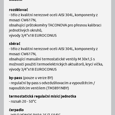
rozdělovač
- tělo z kvalitní nerezové oceli AISI 304L, komponenty z
mosazi CW617N,
obsahující průtokoměry TACONOVA pro přesnou kalibraci
jednotlivých okruhů,
vývody 3/4"x18 EUROCONUS
sběrač
- tělo z kvalitní nerezové oceli AISI 304L, komponenty z
mosazi CW617N,
obsahující manuální termostatické ventily M 30x1,5 s
možností použití termoelektrických aktuátorů, krycí víčka,
vývody 3/4"x18 EUROCONUS
by-pass
(pouze u verze BY)
- regulační by-pass s odvzdušňovacím a vypouštěcím /
napouštěcím ventilem (TM3891NBY)
termostatická regulační mísící jednotka
- rozsah 20 - 50°C
čerpadlo