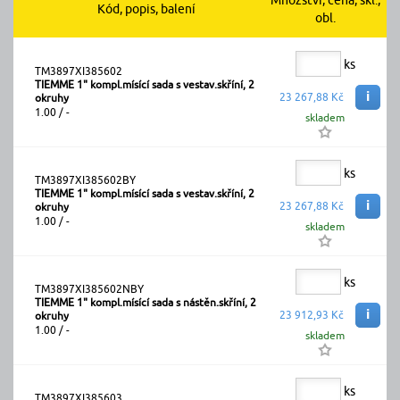
Množství, cena, skl.,
Kód, popis, balení
obl.
ks
TM3897XI385602
TIEMME 1" kompl.mísící sada s vestav.skříní, 2
i
23 267,88 Kč
okruhy
1.00 / -
skladem
ks
TM3897XI385602BY
TIEMME 1" kompl.mísící sada s vestav.skříní, 2
i
23 267,88 Kč
okruhy
1.00 / -
skladem
ks
TM3897XI385602NBY
TIEMME 1" kompl.mísící sada s nástěn.skříní, 2
i
23 912,93 Kč
okruhy
1.00 / -
skladem
ks
TM3897XI385603