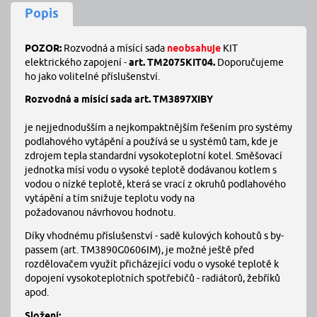
Popis
POZOR:
Rozvodná a mísící sada
neobsahuje
KIT
elektrického zapojení -
art. TM2075KIT04.
Doporučujeme
ho jako volitelné příslušenství.
Rozvodná a mísící sada art. TM3897XIBY
je nejjednodušším a nejkompaktnějším řešením pro systémy
podlahového vytápění a používá se u systémů tam, kde je
zdrojem tepla standardní vysokoteplotní kotel. Směšovací
jednotka mísí vodu o vysoké teplotě dodávanou kotlem s
vodou o nízké teplotě, která se vrací z okruhů podlahového
vytápění a tím snižuje teplotu vody na
požadovanou návrhovou hodnotu.
Díky vhodnému příslušenství - sadě kulových kohoutů s by-
passem (art. TM3890G0606IM), je možné ještě před
rozdělovačem využít přicházející vodu o vysoké teplotě k
dopojení vysokoteplotních spotřebičů - radiátorů, žebříků
apod.
Složení: