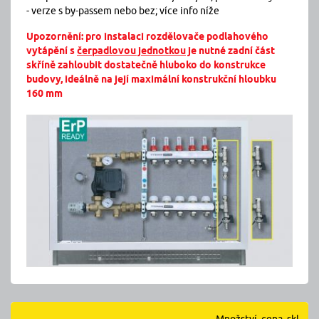
- verze s by-passem nebo bez; více info níže
Upozornění: pro instalaci rozdělovače podlahového
vytápění s
čerpadlovou jednotkou
je nutné zadní část
skříně zahloubit dostatečně hluboko do konstrukce
budovy, ideálně na její maximální konstrukční hloubku
160 mm