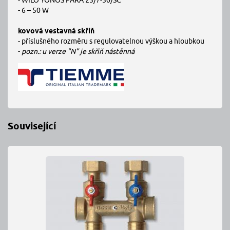
- WILO YONOS PARA 25/7-50/SC
- 6 – 50 W
kovová vestavná skříň
- příslušného rozměru s regulovatelnou výškou a hloubkou
-
pozn.:
u verze "N" je skříň nástěnná
Související