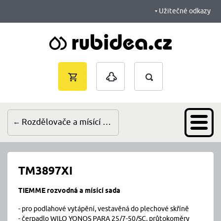
Užitečné odkazy
Vyhledávání
Nákupní
Přihlášení
košík je
prázdný
Rozdělovače a mísící sady
TM3897XI
TIEMME rozvodná a mísící sada
- pro podlahové vytápění, vestavěná do plechové skříně
- čerpadlo WILO YONOS PARA 25/7-50/SC, průtokoměry