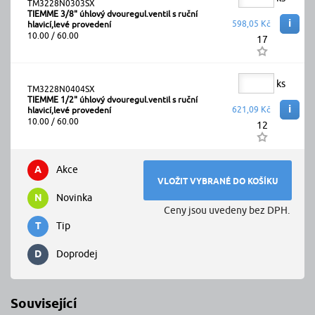
TM3228N0303SX
TIEMME 3/8" úhlový dvouregul.ventil s ruční
i
598,05 Kč
hlavicí,levé provedení
10.00 / 60.00
17
ks
TM3228N0404SX
TIEMME 1/2" úhlový dvouregul.ventil s ruční
i
621,09 Kč
hlavicí,levé provedení
10.00 / 60.00
12
A
Akce
N
Novinka
Ceny jsou uvedeny bez DPH.
T
Tip
D
Doprodej
Související