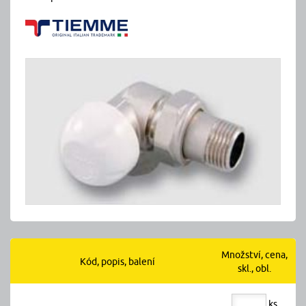
Množství, cena,
Kód, popis, balení
skl., obl.
ks