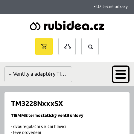
Užitečné odkazy
Vyhledávání
Nákupní
Přihlášení
košík je
prázdný
Ventily a adaptéry TIEMME
TM3228NxxxSX
TIEMME termostatický ventil úhlový
- dvouregulační s ruční hlavicí
- levé provedení